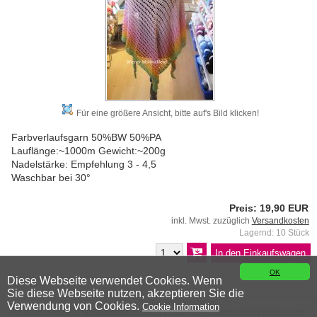
Für eine größere Ansicht, bitte auf's Bild klicken!
Farbverlaufsgarn 50%BW 50%PA
Lauflänge:~1000m Gewicht:~200g
Nadelstärke: Empfehlung 3 - 4,5
Waschbar bei 30°
Preis: 19,90 EUR
inkl. Mwst. zuzüglich
Versandkosten
Lagernd: 10 Stück
OK
Diese Webseite verwendet Cookies. Wenn
Sie diese Webseite nutzen, akzeptieren Sie die
© 2026 Wiener Wollwicklerei
Verwendung von Cookies.
Cookie Information
Kontakt
|
Anfahrt
|
Versandkosten
|
AGB
|
Widerruf
|
Datenschutz
|
Impressum