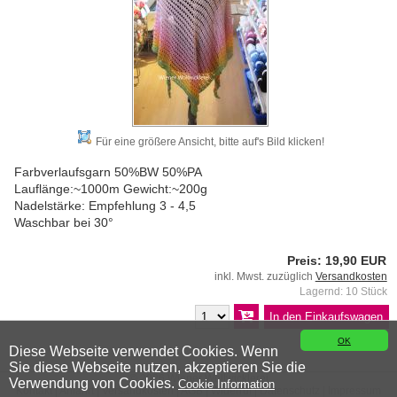
Für eine größere Ansicht, bitte auf's Bild klicken!
Farbverlaufsgarn 50%BW 50%PA
Lauflänge:~1000m Gewicht:~200g
Nadelstärke: Empfehlung 3 - 4,5
Waschbar bei 30°
Preis: 19,90 EUR
inkl. Mwst. zuzüglich
Versandkosten
Lagernd: 10 Stück
OK
Diese Webseite verwendet Cookies. Wenn
Sie diese Webseite nutzen, akzeptieren Sie die
© 2026 Wiener Wollwicklerei
Verwendung von Cookies.
Cookie Information
Kontakt
|
Anfahrt
|
Versandkosten
|
AGB
|
Widerruf
|
Datenschutz
|
Impressum