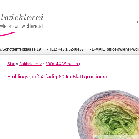
n, Schottenfeldgasse 19
• TEL: +43 1 5240437
• E-MAIL:
office©wiener-woll
Start
»
Bobbelarchiv
»
800m 4/4 Wickelung
Frühlingsgruß 4-fädig 800m Blattgrün innen