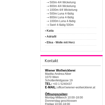
500m 4/4 Wickelung
800m 4/4 Wickelung
1000m 4/4 Wickelung
500m Luna 4-fädig
800m Luna 4-fädig
1000m Luna 4-fädig
Swirl 4-fädig 500m
• Katia
• Adriafil
• Elisa - Wolle mit Herz
Kontakt
Wiener Wollwicklerei
Madita-Andrea Alber
1070 Wien
Schottenfeldgasse 19
TEL:
+43 1 5240437
E-MAIL:
office©wiener-wollwicklerei.at
Öffnungszeiten
:
Montag-Mittwoch 10:00-18:00
Donnerstag geschlossen
Freitag 10:00-18:00