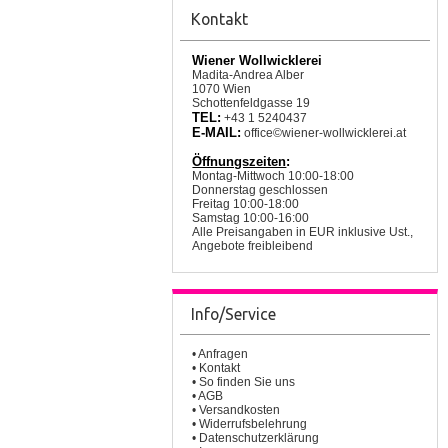
Kontakt
Wiener Wollwicklerei
Madita-Andrea Alber
1070 Wien
Schottenfeldgasse 19
TEL:
+43 1 5240437
E-MAIL:
office©wiener-wollwicklerei.at
Öffnungszeiten
:
Montag-Mittwoch 10:00-18:00
Donnerstag geschlossen
Freitag 10:00-18:00
Samstag 10:00-16:00
Alle Preisangaben in EUR inklusive Ust.,
Angebote freibleibend
Info/Service
•
Anfragen
•
Kontakt
•
So finden Sie uns
•
AGB
•
Versandkosten
•
Widerrufsbelehrung
•
Datenschutzerklärung