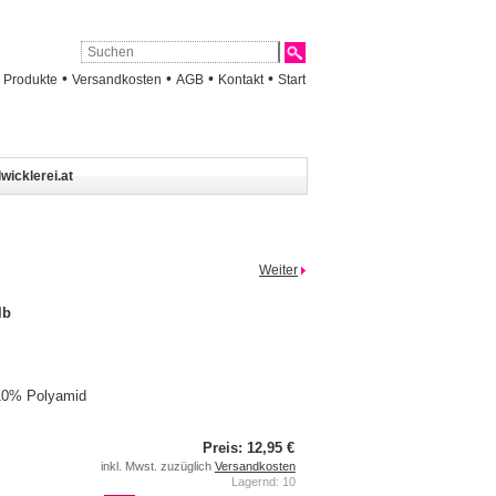
•
•
•
•
•
Produkte
Versandkosten
AGB
Kontakt
Start
wicklerei.at
Weiter
lb
10% Polyamid
Preis: 12,95 €
inkl. Mwst. zuzüglich
Versandkosten
Lagernd: 10