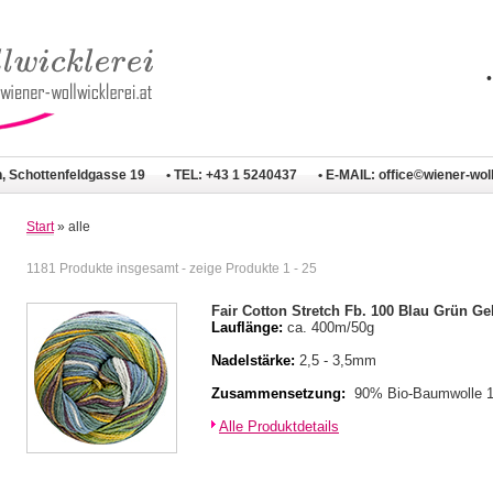
n, Schottenfeldgasse 19
• TEL: +43 1 5240437
• E-MAIL:
office©wiener-woll
Start
» alle
1181 Produkte insgesamt - zeige Produkte 1 - 25
Fair Cotton Stretch Fb. 100 Blau Grün Ge
Lauflänge:
ca. 400m/50g
Nadelstärke:
2,5 - 3,5mm
Zusammensetzung:
90% Bio-Baumwolle 
Alle Produktdetails