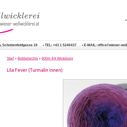
n, Schottenfeldgasse 19
• TEL: +43 1 5240437
• E-MAIL:
office©wiener-woll
Start
»
Bobbelarchiv
»
800m 4/4 Wickelung
Lila Fever (Turmalin innen)