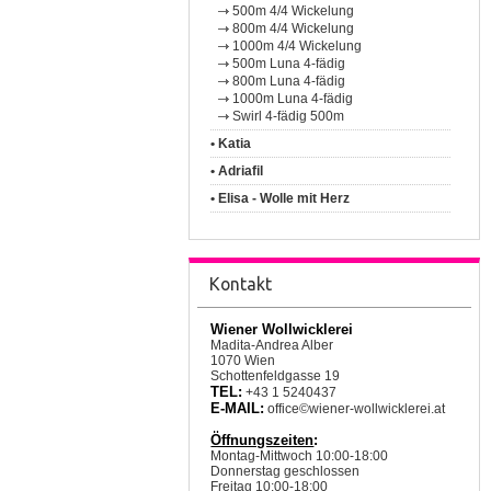
500m 4/4 Wickelung
800m 4/4 Wickelung
1000m 4/4 Wickelung
500m Luna 4-fädig
800m Luna 4-fädig
1000m Luna 4-fädig
Swirl 4-fädig 500m
• Katia
• Adriafil
• Elisa - Wolle mit Herz
Kontakt
Wiener Wollwicklerei
Madita-Andrea Alber
1070 Wien
Schottenfeldgasse 19
TEL:
+43 1 5240437
E-MAIL:
office©wiener-wollwicklerei.at
Öffnungszeiten
:
Montag-Mittwoch 10:00-18:00
Donnerstag geschlossen
Freitag 10:00-18:00