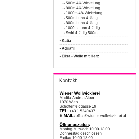
500m 4/4 Wickelung
800m 4/4 Wickelung
1000m 4/4 Wickelung
500m Luna 4-fädig
800m Luna 4-fädig
1000m Luna 4-fädig
Swirl 4-fädig 500m
• Katia
• Adriafil
• Elisa - Wolle mit Herz
Kontakt
Wiener Wollwicklerei
Madita-Andrea Alber
1070 Wien
Schottenfeldgasse 19
TEL:
+43 1 5240437
E-MAIL:
office©wiener-wollwicklerei.at
Öffnungszeiten
:
Montag-Mittwoch 10:00-18:00
Donnerstag geschlossen
Freitag 10:00-18:00