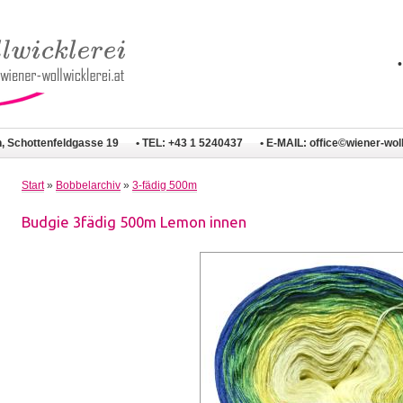
n, Schottenfeldgasse 19
• TEL: +43 1 5240437
• E-MAIL:
office©wiener-woll
Start
»
Bobbelarchiv
»
3-fädig 500m
Budgie 3fädig 500m Lemon innen