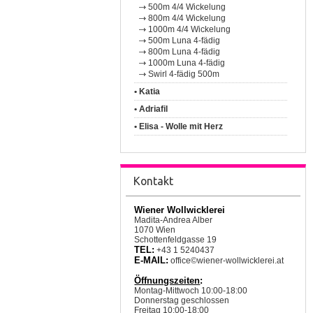
500m 4/4 Wickelung
800m 4/4 Wickelung
1000m 4/4 Wickelung
500m Luna 4-fädig
800m Luna 4-fädig
1000m Luna 4-fädig
Swirl 4-fädig 500m
• Katia
• Adriafil
• Elisa - Wolle mit Herz
Kontakt
Wiener Wollwicklerei
Madita-Andrea Alber
1070 Wien
Schottenfeldgasse 19
TEL:
+43 1 5240437
E-MAIL:
office©wiener-wollwicklerei.at
Öffnungszeiten
:
Montag-Mittwoch 10:00-18:00
Donnerstag geschlossen
Freitag 10:00-18:00