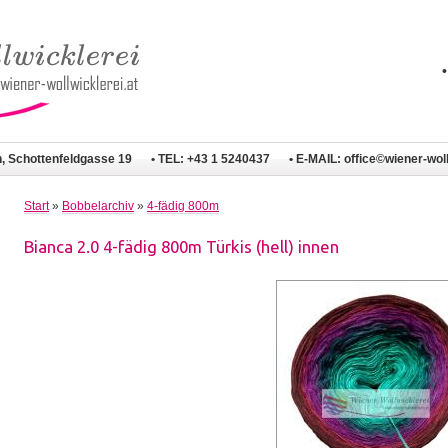
n, Schottenfeldgasse 19
• TEL: +43 1 5240437
• E-MAIL:
office©wiener-woll
Start
»
Bobbelarchiv
»
4-fädig 800m
Bianca 2.0 4-fädig 800m Türkis (hell) innen