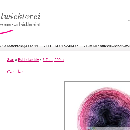
n, Schottenfeldgasse 19
• TEL: +43 1 5240437
• E-MAIL:
office©wiener-woll
Start
»
Bobbelarchiv
»
3-fädig 500m
Cadillac