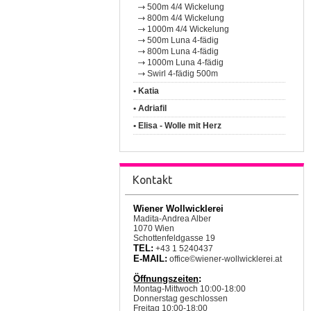
500m 4/4 Wickelung
800m 4/4 Wickelung
1000m 4/4 Wickelung
500m Luna 4-fädig
800m Luna 4-fädig
1000m Luna 4-fädig
Swirl 4-fädig 500m
• Katia
• Adriafil
• Elisa - Wolle mit Herz
Kontakt
Wiener Wollwicklerei
Madita-Andrea Alber
1070 Wien
Schottenfeldgasse 19
TEL:
+43 1 5240437
E-MAIL:
office©wiener-wollwicklerei.at
Öffnungszeiten
:
Montag-Mittwoch 10:00-18:00
Donnerstag geschlossen
Freitag 10:00-18:00