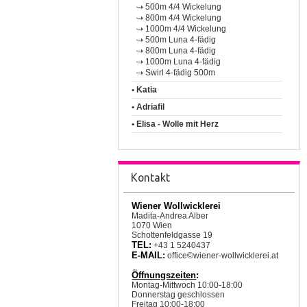
500m 4/4 Wickelung
800m 4/4 Wickelung
1000m 4/4 Wickelung
500m Luna 4-fädig
800m Luna 4-fädig
1000m Luna 4-fädig
Swirl 4-fädig 500m
• Katia
• Adriafil
• Elisa - Wolle mit Herz
Kontakt
Wiener Wollwicklerei
Madita-Andrea Alber
1070 Wien
Schottenfeldgasse 19
TEL:
+43 1 5240437
E-MAIL:
office©wiener-wollwicklerei.at
Öffnungszeiten
:
Montag-Mittwoch 10:00-18:00
Donnerstag geschlossen
Freitag 10:00-18:00