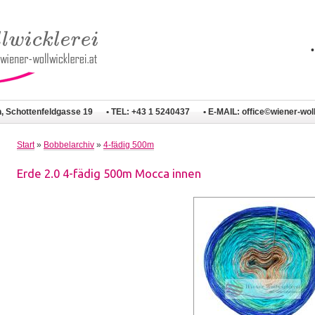
n, Schottenfeldgasse 19
• TEL: +43 1 5240437
• E-MAIL:
office©wiener-woll
Start
»
Bobbelarchiv
»
4-fädig 500m
Erde 2.0 4-fädig 500m Mocca innen