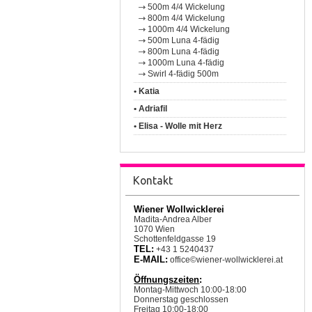
500m 4/4 Wickelung
800m 4/4 Wickelung
1000m 4/4 Wickelung
500m Luna 4-fädig
800m Luna 4-fädig
1000m Luna 4-fädig
Swirl 4-fädig 500m
• Katia
• Adriafil
• Elisa - Wolle mit Herz
Kontakt
Wiener Wollwicklerei
Madita-Andrea Alber
1070 Wien
Schottenfeldgasse 19
TEL:
+43 1 5240437
E-MAIL:
office©wiener-wollwicklerei.at
Öffnungszeiten
:
Montag-Mittwoch 10:00-18:00
Donnerstag geschlossen
Freitag 10:00-18:00