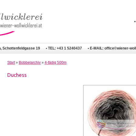
n, Schottenfeldgasse 19
• TEL: +43 1 5240437
• E-MAIL:
office©wiener-woll
Start
»
Bobbelarchiv
»
4-fädig 500m
Duchess