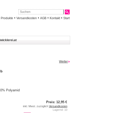
•
•
•
•
•
Produkte
Versandkosten
AGB
Kontakt
Start
wicklerei.at
Weiter
lb
10% Polyamid
Preis: 12,95 €
inkl. Mwst. zuzüglich
Versandkosten
Lagernd: 10