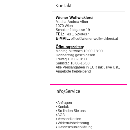
Kontakt
Wiener Wollwicklerei
Madita-Andrea Alber
1070 Wien
Schottenfeldgasse 19
TEL:
+43 1 5240437
E-MAIL:
office©wiener-wollwicklerei.at
Öffnungszeiten
:
Montag-Mittwoch 10:00-18:00
Donnerstag geschlossen
Freitag 10:00-18:00
Samstag 10:00-16:00
Alle Preisangaben in EUR inklusive Ust.,
Angebote freibleibend
Info/Service
•
Anfragen
•
Kontakt
•
So finden Sie uns
•
AGB
•
Versandkosten
•
Widerrufsbelehrung
•
Datenschutzerklärung