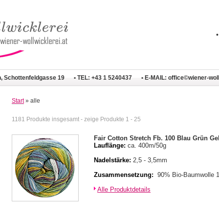
n, Schottenfeldgasse 19
• TEL: +43 1 5240437
• E-MAIL:
office©wiener-woll
Start
» alle
1181 Produkte insgesamt - zeige Produkte 1 - 25
Fair Cotton Stretch Fb. 100 Blau Grün Ge
Lauflänge:
ca. 400m/50g
Nadelstärke:
2,5 - 3,5mm
Zusammensetzung:
90% Bio-Baumwolle 
Alle Produktdetails