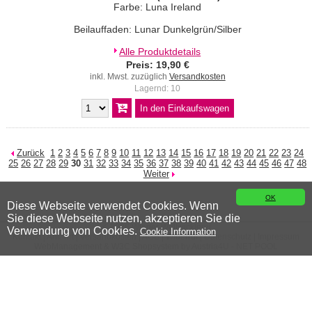
Farbe: Luna Ireland
Beilauffaden: Lunar Dunkelgrün/Silber
Alle Produktdetails
Preis: 19,90 €
inkl. Mwst. zuzüglich
Versandkosten
Lagernd: 10
Zurück
1
2
3
4
5
6
7
8
9
10
11
12
13
14
15
16
17
18
19
20
21
22
23
24
25
26
27
28
29
30
31
32
33
34
35
36
37
38
39
40
41
42
43
44
45
46
47
48
Weiter
OK
Diese Webseite verwendet Cookies. Wenn
Sie diese Webseite nutzen, akzeptieren Sie die
© 2026 Wiener Wollwicklerei
Verwendung von Cookies.
Cookie Information
Kontakt
|
Anfahrt
|
Versandkosten
|
AGB
|
Widerruf
|
Datenschutz
|
Impressum
WebManagement &
W3C
Shopsystem by
Austria4U - NET POOL