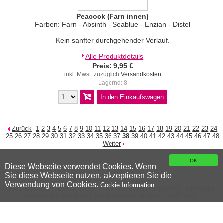
Peacock (Farn innen)
Farben: Farn - Absinth - Seablue - Enzian - Distel
Kein sanfter durchgehender Verlauf.
Alle Produktdetails
Preis: 9,95 €
inkl. Mwst. zuzüglich
Versandkosten
Lagernd: 8
Zurück
1
2
3
4
5
6
7
8
9
10
11
12
13
14
15
16
17
18
19
20
21
22
23
24
25
26
27
28
29
30
31
32
33
34
35
36
37
38
39
40
41
42
43
44
45
46
47
48
Weiter
OK
Diese Webseite verwendet Cookies. Wenn
Sie diese Webseite nutzen, akzeptieren Sie die
© 2026 Wiener Wollwicklerei
Verwendung von Cookies.
Cookie Information
Kontakt
|
Anfahrt
|
Versandkosten
|
AGB
|
Widerruf
|
Datenschutz
|
Impressum
WebManagement &
W3C
Shopsystem by
Austria4U - NET POOL